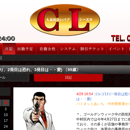
記
怒り、2発目は恐れ、3発目は・・愛) 〔99歳〕
ール
日記
4/29 16:54
ゴルゴ13 (一発目は
は・・愛)
日
パトネットあいち 中村警察署か
3
＊。ゴールデンウィーク中の防犯
10
中村区内では今年4月27日までに
17
ており、その多くが店舗や事務所
24
ウィーク中は、休業中の事務所や