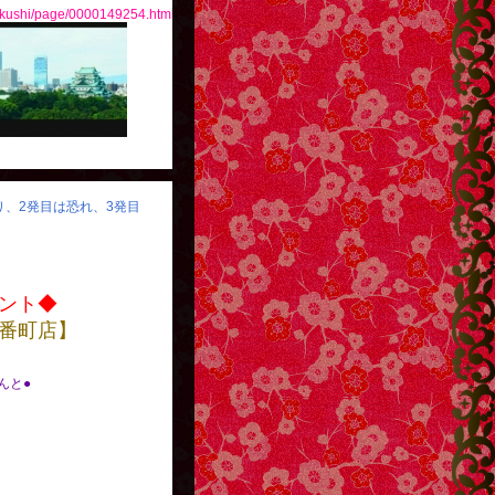
fukushi/page/0000149254.html
怒り、2発目は恐れ、3発目
ント◆
番町店】
べんと●