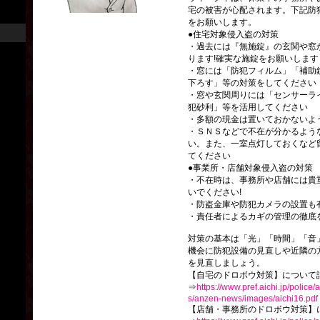
宅の被害が心配されます。下記防
をお願いします。
●住宅対象侵入盗の対策
・過去には『無施錠』の玄関や窓
ります!確実な施錠をお願いします
・窓には「防犯フィルム」「補助
下ろす」等の対策をしてください
・窓や玄関周りには「センサーラ
犯砂利」等を活用してください
・多額の現金は置いておかないよ
・ＳＮＳなどで不在が分かるよう
い。また、一室点灯しておくなど
てください
●事業所・店舗対象侵入盗の対策
・不在時は、事務所や店舗には貴
いでください!
・防盗金庫や防犯カメラの設置も
・責任者によるカギの管理の徹底
対策の基本は「光」「時間」「音
機会に防犯設備の見直しや近隣の
を見直しましょう。
【自宅のドロボウ対策】について
⇒
https://www.pref.aichi.jp/police
s/anzen-news/images/aichi16.pdf
【店舗・事務所のドロボウ対策】