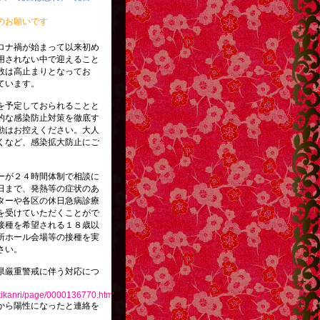
のお願いです
ロナ禍が始まって以来初め
用されない中で迎えること
数は高止まりとなってお
ています。
を予定しておられることと
的な感染防止対策を徹底す
動はお控えください。大人
くなど、感染拡大防止にご
ーが２４時間体制で相談に
日まで、発熱等の症状のあ
ターや各区の休日急病診療
を受けていただくことがで
接種を希望される１８歳以
所ホール会場等の接種を実
さい。
県厳重警戒に伴う対応につ
ikikanri/page/0000136770.html
から陽性になったと連絡を