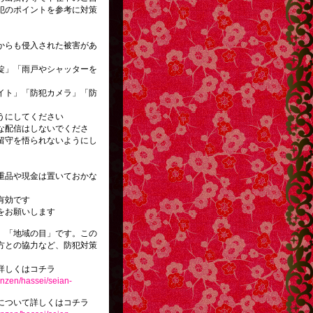
犯のポイントを参考に対策
からも侵入された被害があ
錠」「雨戸やシャッターを
イト」「防犯カメラ」「防
うにしてください
な配信はしないでくださ
留守を悟られないようにし
重品や現金は置いておかな
有効です
をお願いします
」「地域の目」です。この
方との協力など、防犯対策
詳しくはコチラ
/anzen/hassei/seian-
について詳しくはコチラ