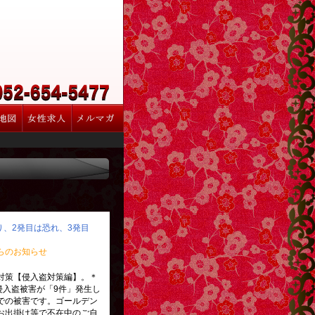
怒り、2発目は恐れ、3発目
らのお知らせ
対策【侵入盗対策編】。＊
侵入盗被害が「9件」発生し
での被害です。ゴールデン
お出掛け等で不在中のご自