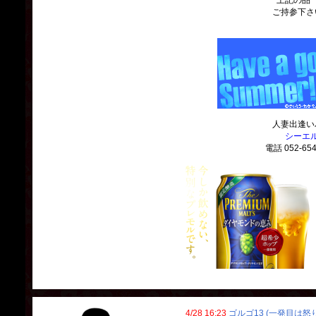
上記の品
ご持参下さ
人妻出逢い
シーエ
電話
052-654
4/28 16:23
ゴルゴ13 (一発目は