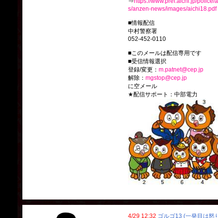
⇒
https://www.pref.aichi.jp/police
s/anzen-news/images/aichi18.pdf
■情報配信
中村警察署
052-452-0110
■このメールは配信専用です
■受信情報選択
登録/変更：
m.patnet@cep.jp
解除：
mgstop@cep.jp
に空メール
★配信サポート：中部電力
4/29 12:32
ゴルゴ13 (一発目は