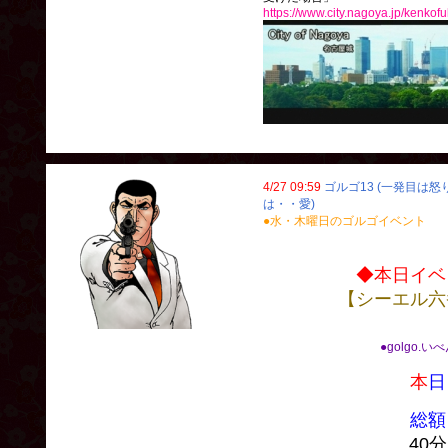
https://www.city.nagoya.jp/kenko
4/27 09:59
ゴルゴ13 (一発目は
は・・愛)
●水・木曜日のゴルゴイベント
◆本日イベ
【シーエル六
●golgo.い
本
日
総額
40分