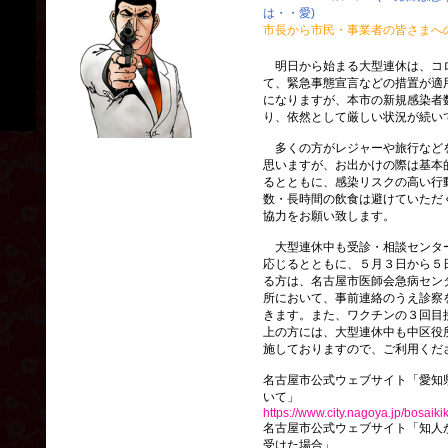
は・・愛)
市長から市民・事業者の皆さまへ
明日から始まる大型連休は、コ
て、緊急事態宣言などの措置が適
になりますが、本市の新規感染者
り、依然として厳しい状況が続い
多くの方がレジャーや旅行など
思いますが、お出かけの際は基本
るとともに、感染リスクの高い行
数・長時間の飲食は避けていただ
協力をお願い致します。
大型連休中も受診・相談センタ
応じるとともに、５月３日から５
る方は、名古屋市医師会急病セン
所において、事前連絡のうえ診察
きます。また、ワクチンの３回目
上の方には、大型連休中も中区役
施しておりますので、ご利用くだ
名古屋市公式ウェブサイト「愛知
いて」
https://www.city.nagoya.jp/bosaik
名古屋市公式ウェブサイト「知人
受けた場合」