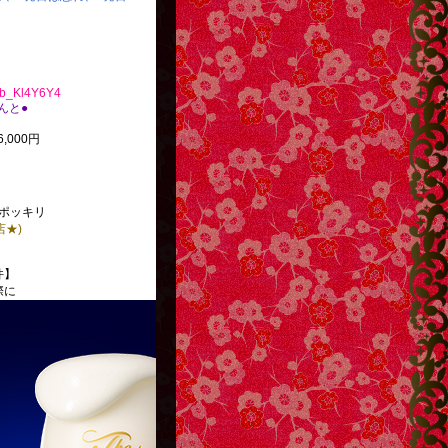
nYb_Kl4Y6Y4
べんと●
,000円
ポッキリ
店★)
件】
際に