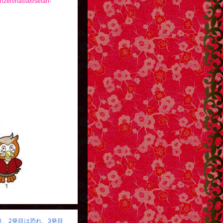
/anzen/hassei/seian-
怒り、2発目は恐れ、3発目