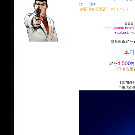
は・・愛)
金曜日(名古屋店CL)のイベント
⇩⇩⇩
https://youtu.be/
●golgo.い
通常料金40分 6
本
日
4,
5
0
0
40分
円
(CL名古屋
【参加条
ご来店の