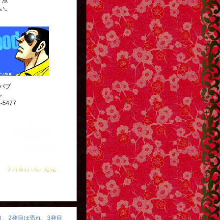
一点
い。
パブ
ル
-5477
http://g13.hudson.co.jp/
怒り、2発目は恐れ、3発目