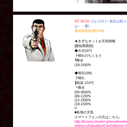
3/7 19:33
ゴルゴ13 (一発目は怒
は・・愛)
愛知県西部(夜)予報
★きずなネットお天気情報
[愛知県西部]
◆今日(3/7)
┣晴れのちくもり
┗降水
(18-24)0%
◆明日(3/8)
┣晴れ
┣気温 1/14℃
┗降水
(00-06)0%
(06-12)0%
(12-18)0%
(18-24)0%
━
■各地の天気
スマートフォンの方はこちら↓
http://kizuna.chuden.jp/weather/w
region=chubu&pref=aichi&area=s