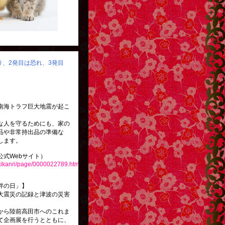
怒り、2発目は恐れ、3発目
南海トラフ巨大地震が起こ
な人を守るためにも、家の
品や非常持出品の準備な
します。
式Webサイト）
ikikanri/page/0000022789.html
絆の日」】
大震災の記録と津波の災害
から陸前高田市へのこれま
て企画展を行うとともに、