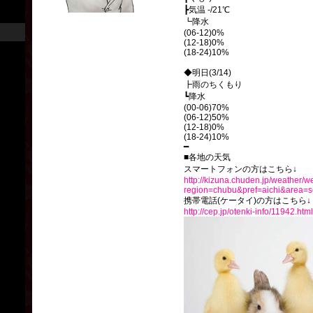
┣気温 -/21℃
┗降水
(06-12)0%
(12-18)0%
(18-24)10%
◆明日(3/14)
┣雨のちくもり
┗降水
(00-06)70%
(06-12)50%
(12-18)0%
(18-24)10%
━
■各地の天気
スマートフォンの方はこちら↓
http://kizuna.chuden.jp/weather/w
region=chubu&pref=aichi&area=s
携帯電話(ケータイ)の方はこちら↓
http://cep.jp/otenki-info/11942.html