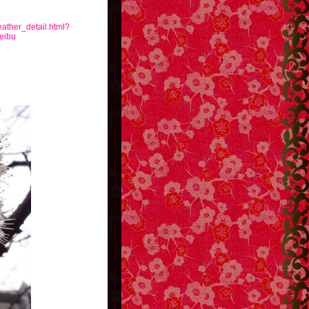
eather_detail.html?
eibu