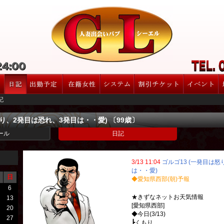
記
怒り、2発目は恐れ、3発目は・・愛) 〔99歳〕
ール
日記
3/13 11:04
ゴルゴ13 (一発目は
は・・愛)
日
◆愛知県西部(朝)予報
6
★きずなネットお天気情報
13
[愛知県西部]
20
◆今日(3/13)
27
┣くもり