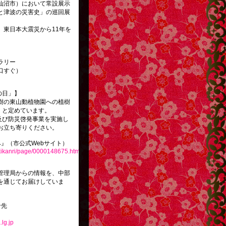
仙沼市）において常設展示
と津波の災害史」の巡回展
、東日本大震災から11年を
ラリー
口すぐ）
の日」】
樹の東山動植物園への植樹
」と定めています。
及び防災啓発事業を実施し
お立ち寄りください。
』（市公式Webサイト）
ikikanri/page/0000148675.html
管理局からの情報を、中部
を通じてお届けしていま
せ先
lg.jp