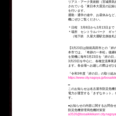
リアス・アーク美術館（宮城県気
されている「東日本大震災の記録
を行います。
通勤・通学の途中、お昼休みなど
機にぜひご覧ください。
＊日程 3月8日から3月13日まで
＊場所 セントラルパーク ギャ
（地下鉄 久屋大通駅北側改札
【3月23日は陸前高田市との「絆
本市では、「奇跡の一本松」後継
を契機に毎年3月23日を「絆の日
3月23日を中心に、各種交流事業
ます。各会場へお越しの際はぜひ
『令和3年度「絆の日」の取り組み
https://www.city.nagoya.jp/bosaik
━
このお知らせは名古屋市防災危機
電力が運営する「きずなネット」
す。
●お知らせの内容に関するお問合
防災危機管理局危機対策室
a3526@bosaikikikanri.city.nagoya.