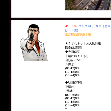
3/9 11:57
ゴルゴ13 (一発目は怒
は・・愛)
愛知県西部(朝)予報
★きずなネットお天気情報
[愛知県西部]
◆今日(3/9)
┣晴れ時々くもり
┣気温 -/15℃
┗降水
(06-12)0%
(12-18)0%
(18-24)0%
◆明日(3/10)
┣晴れ
┗降水
(00-06)0%
(06-12)0%
(12-18)0%
(18-24)0%
━