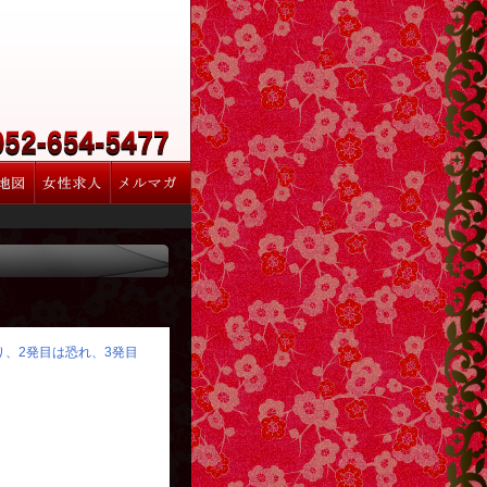
怒り、2発目は恐れ、3発目