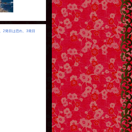
り、2発目は恐れ、3発目