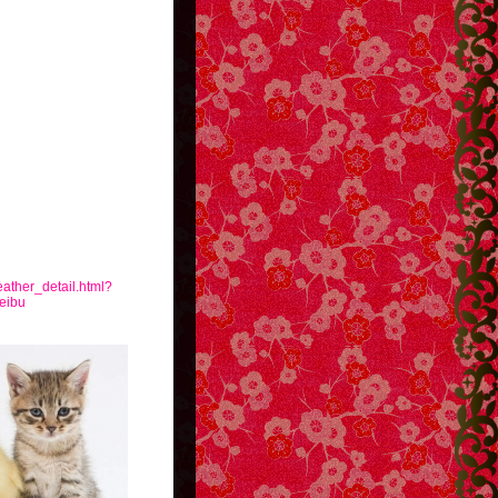
eather_detail.html?
eibu