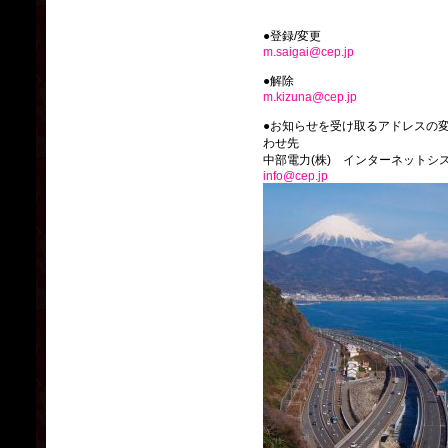
●登録/変更
m.saigai@cep.jp
●解除
m.kizuna@cep.jp
●お知らせを受け取るアドレスの
わせ先
中部電力(株) インターネットシ
info@cep.jp