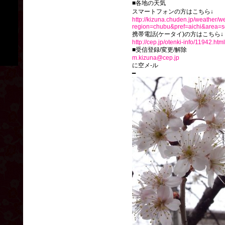
■各地の天気
スマートフォンの方はこちら↓
http://kizuna.chuden.jp/weather/w
region=chubu&pref=aichi&area=s
携帯電話(ケータイ)の方はこちら↓
http://cep.jp/otenki-info/11942.html
■受信登録/変更/解除
m.kizuna@cep.jp
に空メ-ル
━