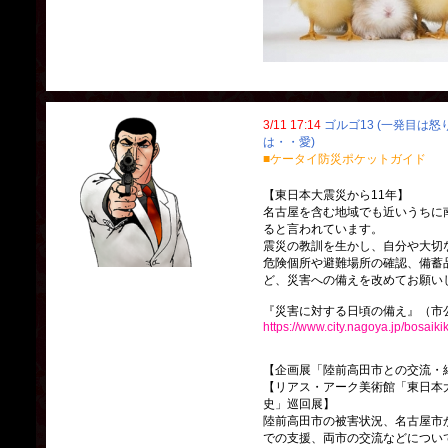
3/11 17:14
ゴルゴ13 (一発目は
は・・愛)
■ケータイ防災ポケットガイド
【東日本大震災から11年】
名古屋を含む地域でも近いうちに
ると言われています。
震災の教訓を生かし、自分や大切
危険個所や避難場所の確認、備蓄
ど、災害への備えを改めてお願い
『災害に対する日頃の備え』（市公
https://www.city.nagoya.jp/bosaik
【企画展「陸前高田市との交流・
【リアス・アーク美術館「東日本
史」巡回展】
陸前高田市の被害状況、名古屋市
での支援、両市の交流などについ