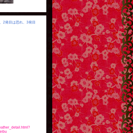
り、2発目は恐れ、3発目
eather_detail.html?
eibu