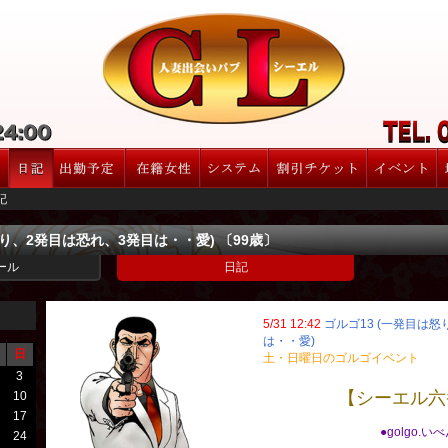
記
怒り、2発目は恐れ、3発目は・・愛) 〔99歳〕
ール
日記
5/31 12:42
ゴルゴ13 (一発目は
は・・愛)
日
土・日曜日のゴルゴイベント
3
【シーエル六
10
17
●golgo.い
24