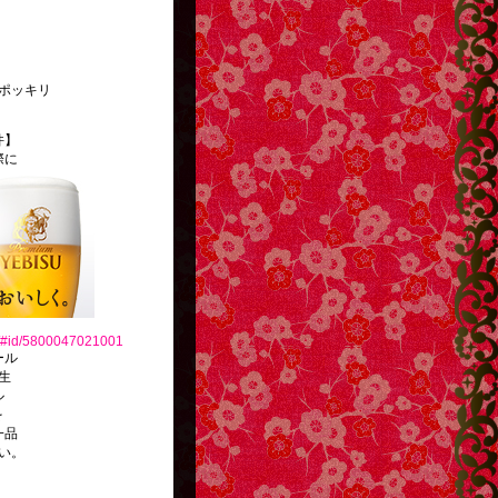
ポッキリ
件】
際に
jp/#id/5800047021001
ール
生
ル
を
一品
い。