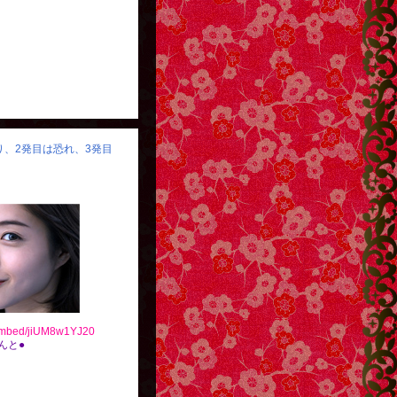
怒り、2発目は恐れ、3発目
/embed/jiUM8w1YJ20
べんと●