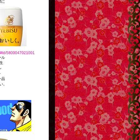
際に
jp/#id/5800047021001
ール
生
ル
を
一品
い。
http://g13.hudson.co.jp/