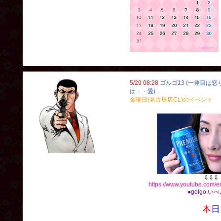
5/29 08:28
ゴルゴ13 (一発目は
は・・愛)
金曜日(名古屋店CL)のイベント
⇩⇩⇩
https://www.youtube.com
●golgo.い
本
日