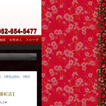
怒り、2発目は恐れ、3発目
番町店】
べんと●