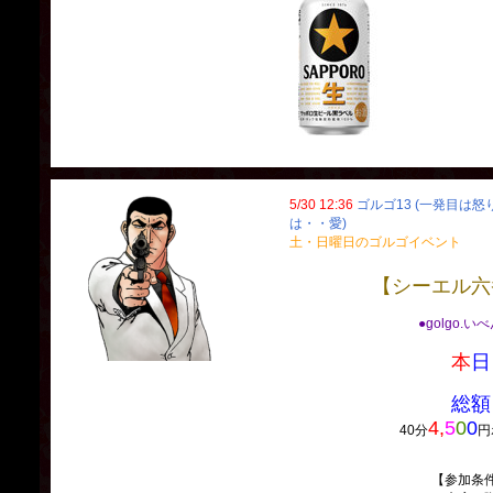
5/30 12:36
ゴルゴ13 (一発目は
は・・愛)
土・日曜日のゴルゴイベント
【シーエル六
●golgo.い
本
日
総額
4,
5
0
0
40分
円
【参加条