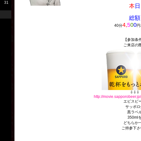
31
本
日
総額
4,
5
0
0
40分
円
【参加条
ご来店の
⇩⇩⇩
http://movie.sapporobeer.
エビスビ
サッポロ
黒ラベ
350ml
どちらか
ご持参下さ