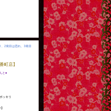
怒り、2発目は恐れ、3発目
番町店】
べんと●
ポッキリ
件】