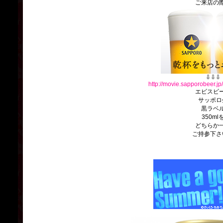
ご来店の
⇩⇩⇩
http://movie.sapporobeer.
エビスビ
サッポロ
黒ラベ
350ml
どちらか
ご持参下さ