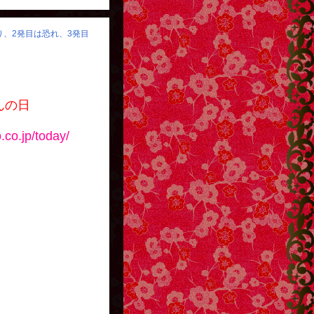
怒り、2発目は恐れ、3発目
んの日
⇩
.co.jp/today/