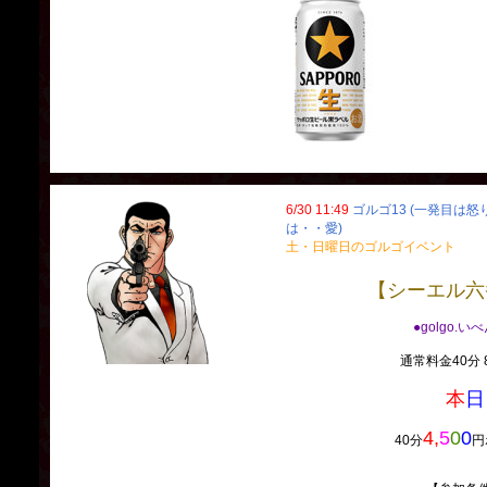
6/30 11:49
ゴルゴ13 (一発目は
は・・愛)
土・日曜日のゴルゴイベント
【シーエル六
●golgo.い
通常料金40分 8
本
日
4,
5
0
0
40分
円