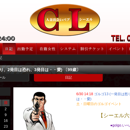
記
怒り、2発目は恐れ、3発目は・・愛) 〔99歳〕
ール
日記
6/30 14:18
ゴルゴ13 (一発目は
は・・愛)
日
土・日曜日のゴルゴイベント
2
【シーエル六
9
16
●golgo.い
23