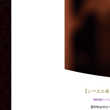
【シーエル名
●golgo.い
通常料金40分 8