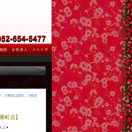
怒り、2発目は恐れ、3発目
番町店】
べんと●