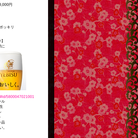
,000円
ポッキリ
件】
際に
jp/#id/5800047021001
ール
生
ル
を
一品
い。