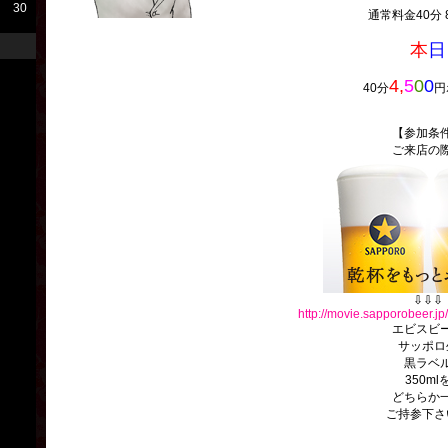
30
通常料金40分 8
本
日
4,
5
0
0
40分
円
【参加条
ご来店の
⇩⇩⇩
http://movie.sapporobeer.
エビスビ
サッポロ
黒ラベ
350ml
どちらか
ご持参下さ