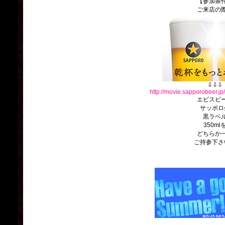
【参加条
ご来店の
⇩⇩⇩
http://movie.sapporobeer.
エビスビ
サッポロ
黒ラベ
350ml
どちらか
ご持参下さ