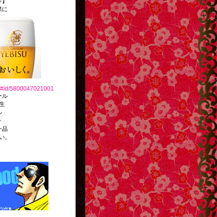
件】
際に
jp/#id/5800047021001
ール
生
ル
を
一品
い。
http://g13.hudson.co.jp/