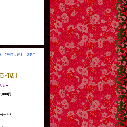
怒り、2発目は恐れ、3発目
番町店】
べんと●
,000円
ポッキリ