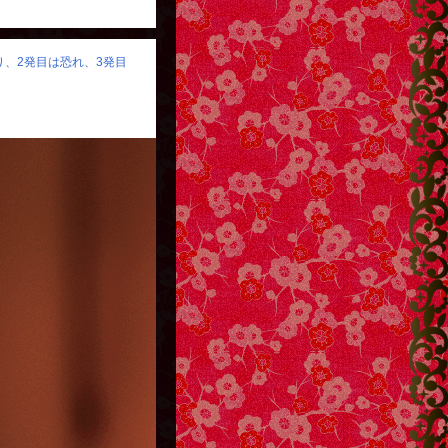
怒り、2発目は恐れ、3発目