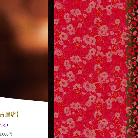
古屋店】
べんと●
,000円