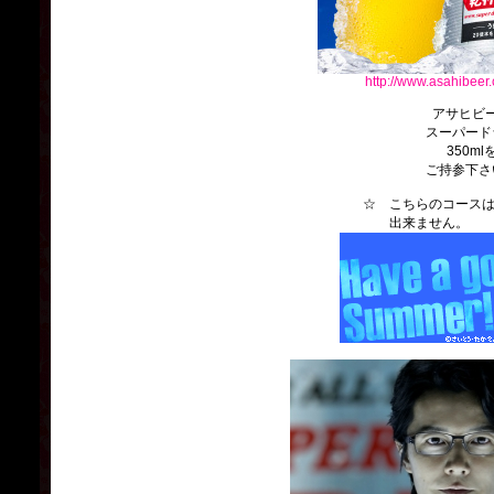
http://www.asahibeer.
アサヒビ
スーパード
350ml
ご持参下さ
☆ こちらのコースは、
出来ません