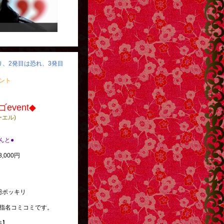
怒り、2発目は恐れ、3発目
ベント
event◆
ーエル)
べんと●
,000円
円ポッキリ
指名コミコミです。
件】