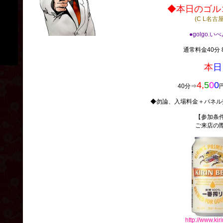
◆本日のゴルゴ
(C L名古
●golgo.い
通常料金40分 8
本
日
4,
5
0
0
40分⇒
◆勿論、入場料金＋パネル
【参加条
ご来店の
http://www.kiri