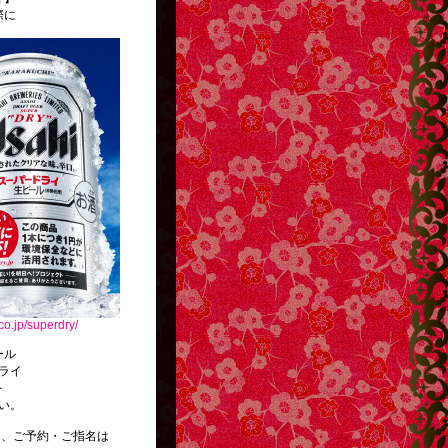
際に
co.jp/superdry/
ール
ライ
を
い。
ご予約・ご指名は