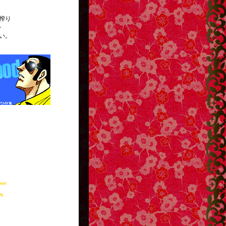
搾り
を
い。
http://g13.hudson.co.jp/