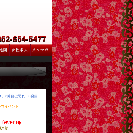
怒り、2発目は恐れ、3発目
ルゴイベント
event◆
倶楽部)