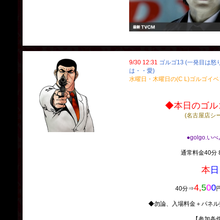
9/30 12:31
ゴルゴ13 (一発目は
は・・愛)
水曜日・木曜日の(C L)ゴルゴイ
◆本日のゴルゴ
(名古屋店シ
●golgo.い
通常料金40分 8
本
日
4,
5
0
0
40分⇒
◆勿論、入場料金＋パネル
【参加条