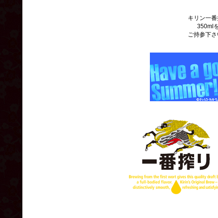
キリン一番
350ml
ご持参下さ