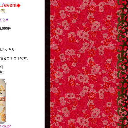
event◆
屋店)
べんと●
,000円
円ポッキリ
指名コミコミです。
件】
際に
n.co.jp/