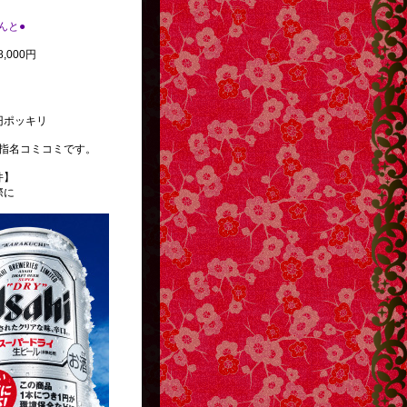
べんと●
,000円
円ポッキリ
指名コミコミです。
件】
際に