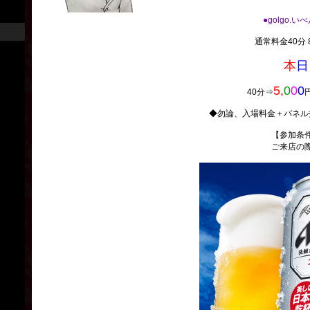
●golgo.い
通常料金40分 8
本
日
5,
0
0
0
40分⇒
◆勿論、入場料金＋パネル
【参加条
ご来店の