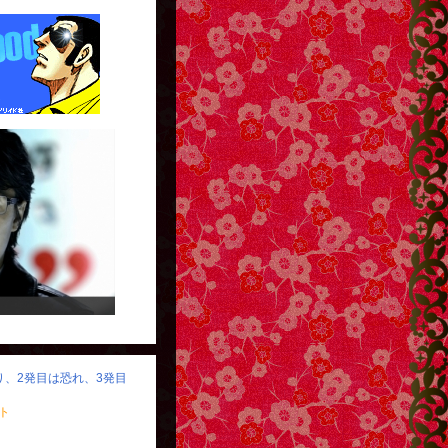
。
http://g13.hudson.co.jp/
怒り、2発目は恐れ、3発目
ト