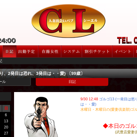
記
怒り、2発目は恐れ、3発目は・・愛) 〔99歳〕
ール
日記
9/30 12:48
ゴルゴ13 (一発目は
は・・愛)
日
水曜日・木曜日の(愛妻倶楽部)ゴ
6
13
◆本日のゴルゴ
20
(武豊店愛妻
27