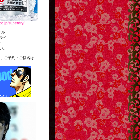
co.jp/superdry/
ール
ライ
を
い。
ご予約・ご指名は
。
http://g13.hudson.co.jp/