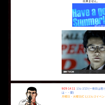
出来ません
9/29 14:11
ゴルゴ13 (一発目は
は・・愛)
月曜日・火曜日(C L)ゴルゴイベン