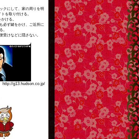
ックにして、家の周りを明
イトを取り付ける。
をかける。
も必ず鍵をかけ、ご近所に
る。
便受けなどに隠さない。
http://g13.hudson.co.jp/