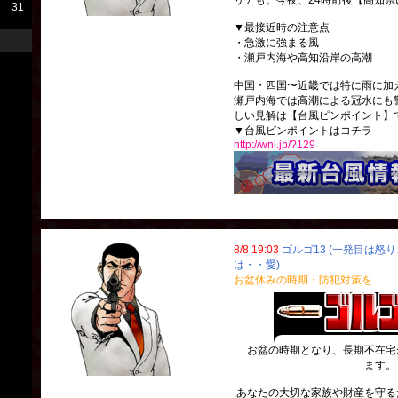
リアも。今夜、24時前後【高知
31
▼最接近時の注意点
・急激に強まる風
・瀬戸内海や高知沿岸の高潮
中国・四国〜近畿では特に雨に加
瀬戸内海では高潮による冠水にも
しい見解は【台風ピンポイント】
▼台風ピンポイントはコチラ
http://wni.jp/?129
8/8 19:03
ゴルゴ13 (一発目は怒
は・・愛)
お盆休みの時期・防犯対策を
お盆の時期となり、長期不在宅
ます。
あなたの大切な家族や財産を守る