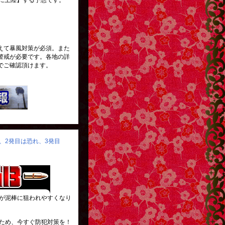
県に上陸】する予想です。
えて暴風対策が必須。また
警戒が必要です。各地の詳
でご確認頂けます。
り、2発目は恐れ、3発目
が泥棒に狙われやすくなり
ため、今すぐ防犯対策を！