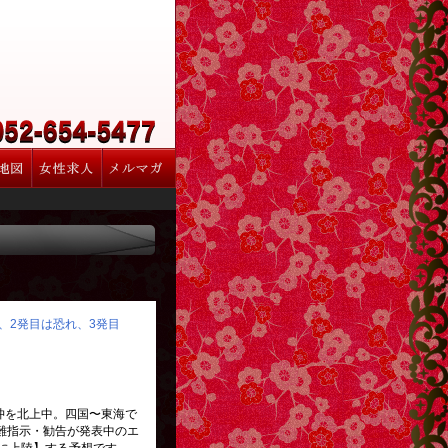
り、2発目は恐れ、3発目
知沖を北上中。四国〜東海で
難指示・勧告が発表中のエ