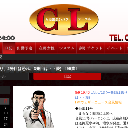
記
怒り、2発目は恐れ、3発目は・・愛) 〔99歳〕
ール
日記
8/9 19:40
ゴルゴ13 (一発目は怒
は・・愛)
日
Fw:ウェザーニュース台風情報
3
◆台風11号
10
まもなく四国に上陸へ
台風11号(ハーロン)は、現在高
17
は道路冠水や河川増水が発生。避
24