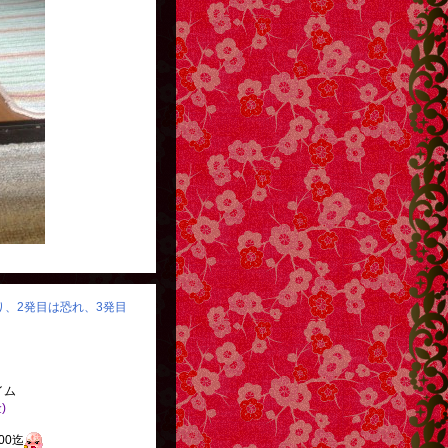
怒り、2発目は恐れ、3発目
イム
)
:00迄