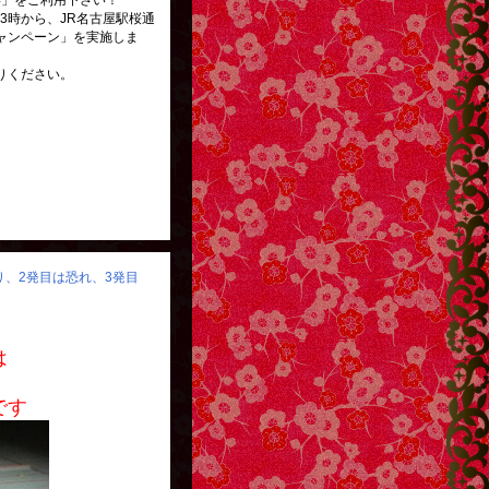
184」をご利用下さい！
後3時から、JR名古屋駅桜通
ャンペーン」を実施しま
りください。
怒り、2発目は恐れ、3発目
は
です