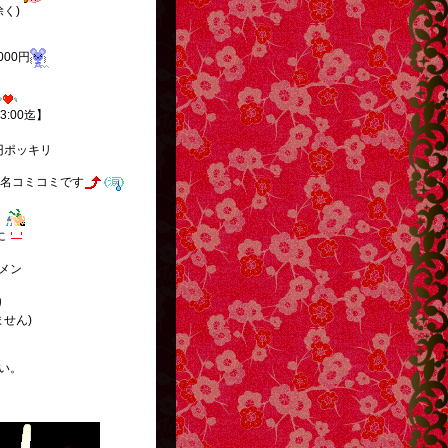
く)
000円
.3:00迄】
円ポッキリ
名コミコミです
】
に
メン
り
ません)
い。