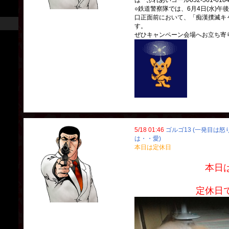
は「ふれあいコール052-561-0
○鉄道警察隊では、6月4日(水)午
口正面前において、「痴漢撲滅キ
す。
ぜひキャンペーン会場へお立ち寄
5/18 01:46
ゴルゴ13 (一発目は
は・・愛)
本日は定休日
本日
定休日