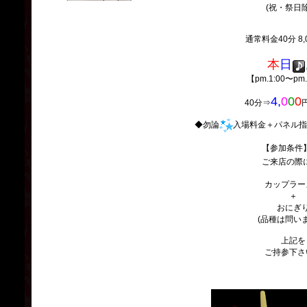
(祝・祭日除
通常料金40分 8,
本
日
【pm.1:00〜pm
4,
0
0
0
40分⇒
◆勿論
入場料金＋パネル指
【参加条件
ご来店の際
カップラー
＋
おにぎ
(品種は問い
上記を
ご持参下さ
ここに文字が入ります