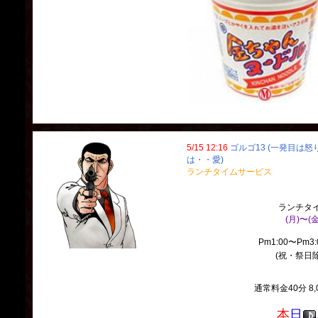
5/15 12:16
ゴルゴ13 (一発目は
は・・愛)
ランチタイムサービス
ランチタ
(月)〜(金
Pm1:00〜Pm3
(祝・祭日除
通常料金40分 8,
本
日