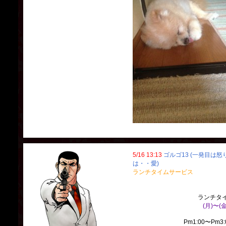
5/16 13:13
ゴルゴ13 (一発目は
は・・愛)
ランチタイムサービス
ランチタ
(月)〜(金
Pm1:00〜Pm3