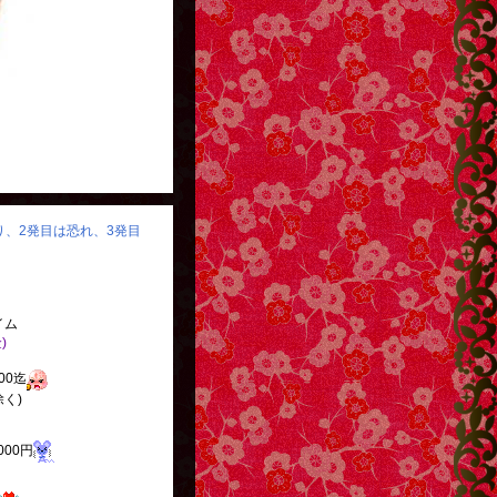
怒り、2発目は恐れ、3発目
イム
)
:00迄
く)
000円