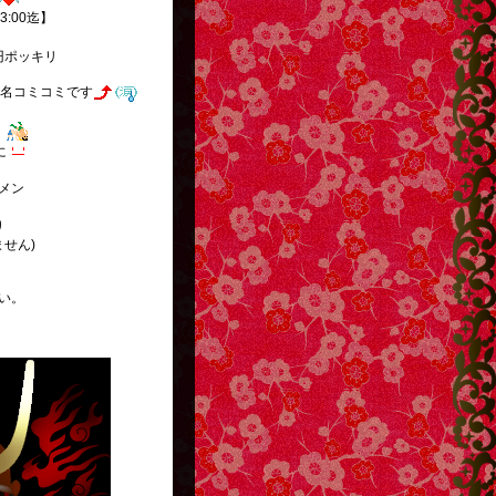
.3:00迄】
円ポッキリ
名コミコミです
】
に
メン
り
ません)
い。