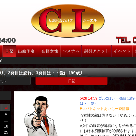
記
怒り、2発目は恐れ、3発目は・・愛) 〔99歳〕
ール
日記
5/28 14:59
ゴルゴ13 (一発目は
は・・愛)
日
Re:パトネットあいち一斉情報
4
☆女性の敵は許さない！やめよう
11
り！
○女性の服装が薄着になり始める
18
における痴漢被害が心配されます
25