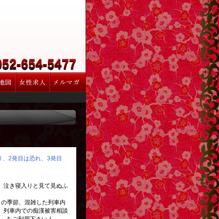
怒り、2発目は恐れ、3発目
、泣き寝入りと見て見ぬふ
この季節、混雑した列車内
。列車内での痴漢被害相談