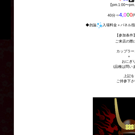
【pm.1:00〜pm
4,
0
0
0
40分⇒
◆勿論
入場料金＋パネル指
【参加条件
ご来店の際
カップラー
＋
おにぎ
(品種は問い
上記を
ご持参下さ
ここに文字が入ります