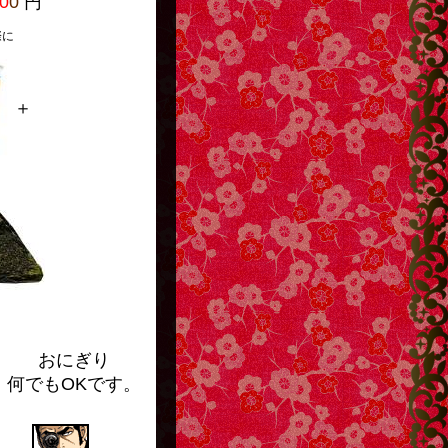
0
0
円
に
＋
ぎり
何でもOKです。