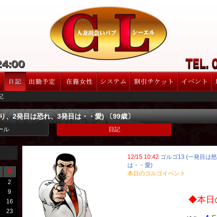
記
怒り、2発目は恐れ、3発目は・・愛) 〔99歳〕
ール
日記
12/15 10:42
ゴルゴ13 (一発目は
は・・愛)
日
本日のゴルゴイベント
2
9
◆本日のゴルゴ
16
23