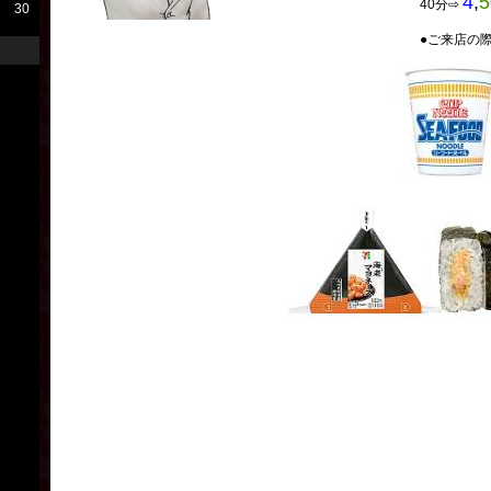
4
,
5
40分⇨
30
●ご来店の際
おに