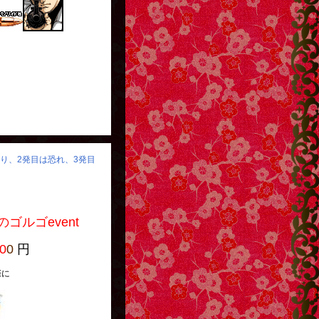
怒り、2発目は恐れ、3発目
event
0
0
円
に