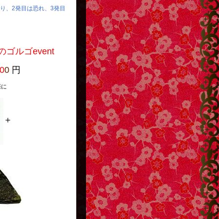
怒り、2発目は恐れ、3発目
event
0
0
円
に
＋