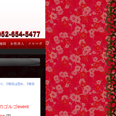
怒り、2発目は恐れ、3発目
event