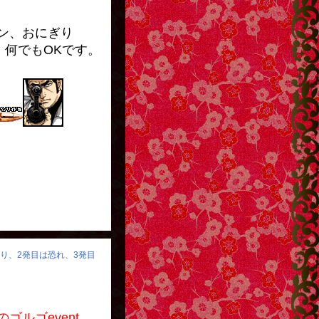
おにぎり
何でもOKです。
怒り、2発目は恐れ、3発目
event