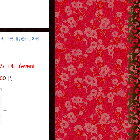
怒り、2発目は恐れ、3発目
event
0
0
円
に
＋