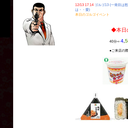
12/13 17:14
ゴルゴ13 (一発目は
は・・愛)
本日のゴルゴイベント
◆本日のゴルゴ
4
,
5
40分⇨
●ご来店の際