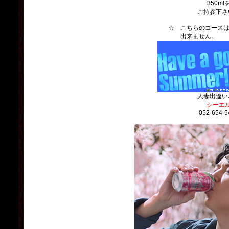
350ml
ご持参下さ
☆ こちらのコースは、
出来ません
人妻出逢い
シーエ
052-654-5