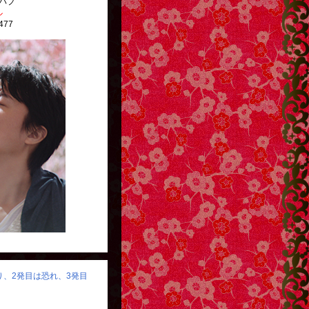
パブ
ル
477
http://g13.hudson.co.jp/
怒り、2発目は恐れ、3発目