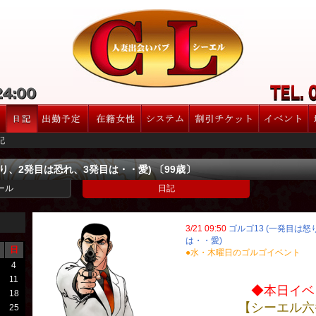
記
怒り、2発目は恐れ、3発目は・・愛) 〔99歳〕
ール
日記
3/21 09:50
ゴルゴ13 (一発目は
は・・愛)
日
●水・木曜日のゴルゴイベント
4
11
◆本日イベ
18
【シーエル六
25