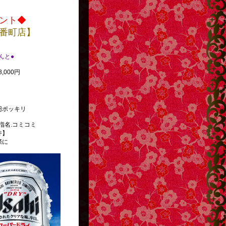
ント◆
番町店】
べんと●
,000円
円ポッキリ
指名.コミコミ
件】
際に