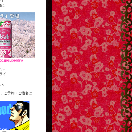
件】
際に
co.jp/superdry/
ール
ライ
を
い。
ご予約・ご指名は
。