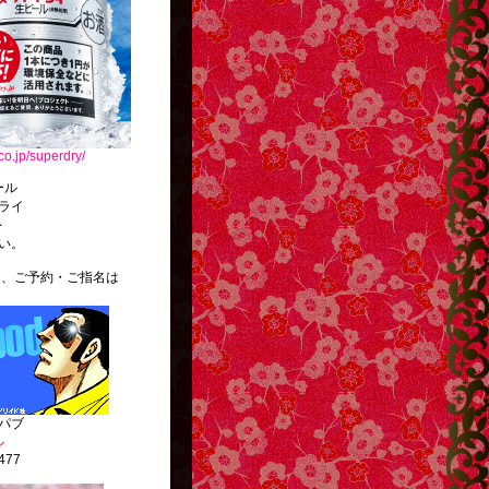
co.jp/superdry/
ール
ライ
を
い。
ご予約・ご指名は
。
パブ
ル
477
http://g13.hudson.co.jp/