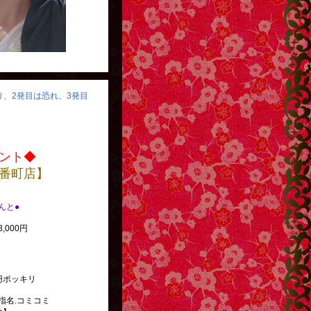
怒り、2発目は恐れ、3発目
ント◆
番町店】
べんと●
,000円
円ポッキリ
指名.コミコミ