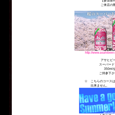
【参加条
ご来店の
http://www.asahibeer.
アサヒビ
スーパード
350ml
ご持参下さ
☆ こちらのコースは、
出来ません