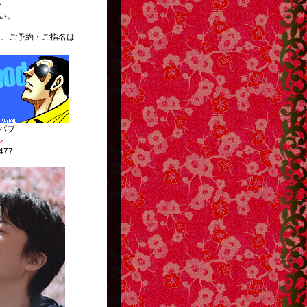
を
い。
ご予約・ご指名は
。
パブ
ル
477
http://g13.hudson.co.jp/