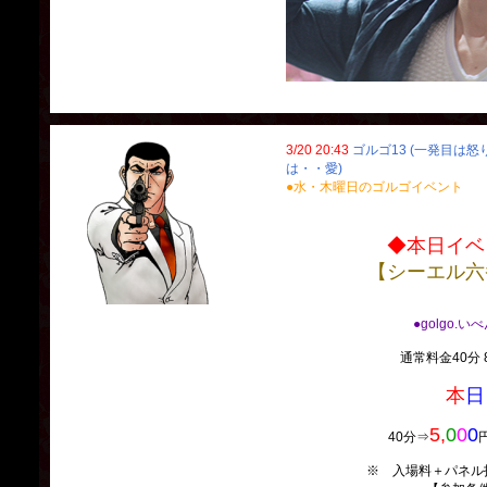
3/20 20:43
ゴルゴ13 (一発目は
は・・愛)
●水・木曜日のゴルゴイベント
◆本日イベ
【シーエル六
●golgo.い
通常料金40分 8
本
日
5,
0
0
0
40分⇒
※ 入場料＋パネル