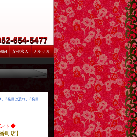
怒り、2発目は恐れ、3発目
ント◆
番町店】