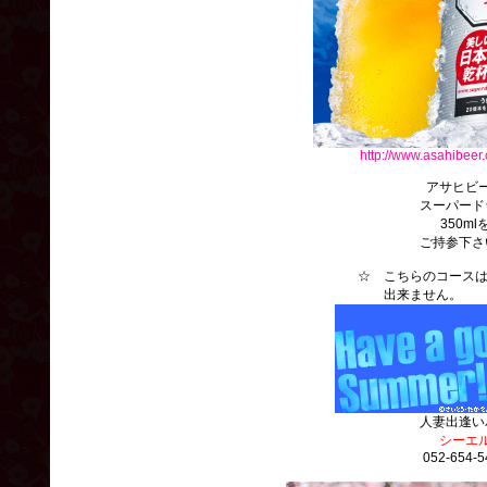
http://www.asahibeer.
アサヒビ
スーパード
350ml
ご持参下さ
☆ こちらのコースは、
出来ません
人妻出逢い
シーエ
052-654-5