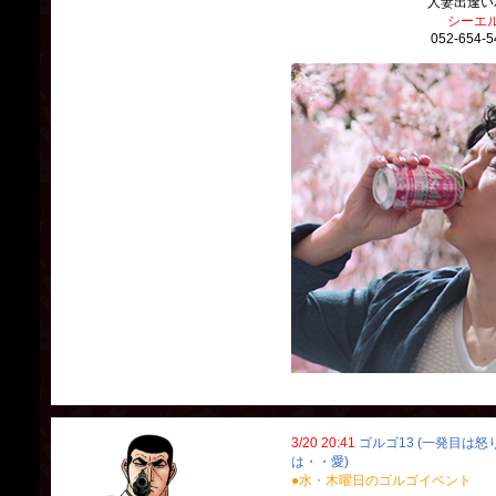
人妻出逢い
シーエ
052-654-5
3/20 20:41
ゴルゴ13 (一発目は
は・・愛)
●水・木曜日のゴルゴイベント