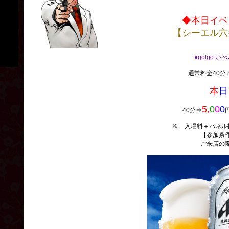
◆本日イベ
【シーエル六
●golgo.い
通常料金40分 8
本
日
5,
0
0
0
40分⇒
※ 入場料＋パネル
【参加条
ご来店の