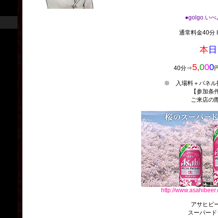
●golgo.い
通常料金40分 8
本
日
5,
0
0
0
40分⇒
※ 入場料＋パネル
【参加条
ご来店の
http://www.asahibeer.
アサヒビ
スーパード