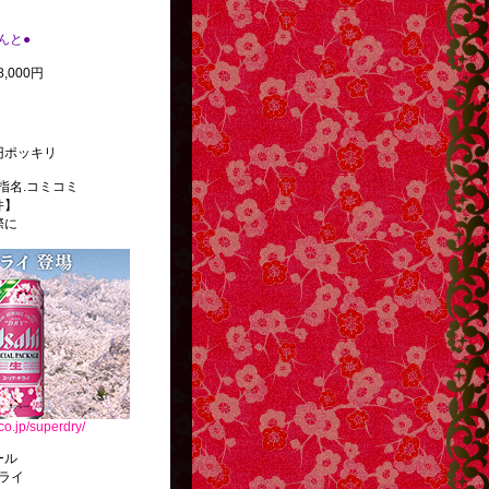
べんと●
,000円
円ポッキリ
指名.コミコミ
件】
際に
co.jp/superdry/
ール
ライ