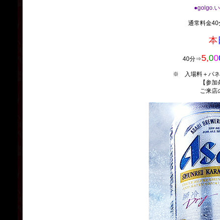
●golgo
通常料金40分
本
5,
0
0
40分⇒
※ 入場料＋パネ
【参加
ご来店