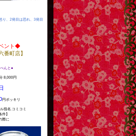
は怒り、2発目は恐れ、3発目
ベント◆
六番町店】
.いべんと●
 8,000円
日
0
円ポッキリ
ル指名.コミコミ
条件】
の際に