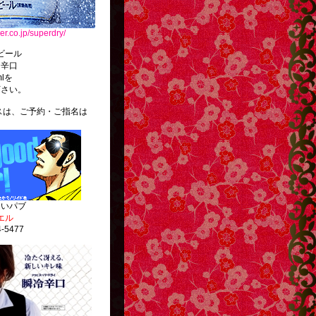
er.co.jp/superdry/
ビール
・辛口
mlを
下さい。
、ご予約・ご指名は
。
逢いパブ
エル
4-5477
http://g13.hudson.co.jp/