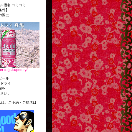
ル指名.コミコミ
条件】
の際に
er.co.jp/superdry/
ビール
ードライ
mlを
下さい。
、ご予約・ご指名は
。