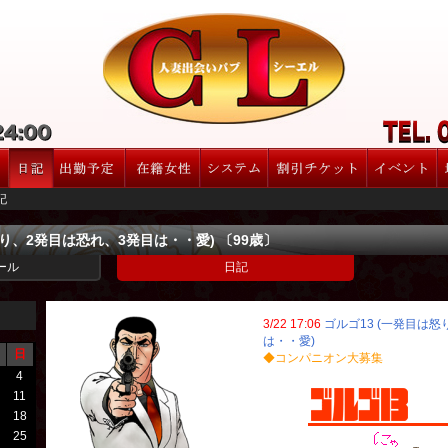
記
怒り、2発目は恐れ、3発目は・・愛) 〔99歳〕
ール
日記
3/22 17:06
ゴルゴ13 (一発目は
は・・愛)
日
◆コンパニオン大募集
4
11
18
25