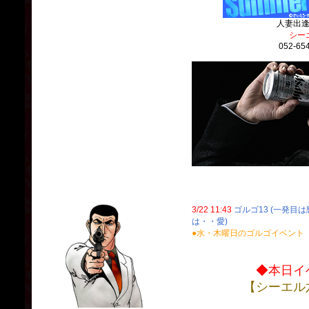
人妻出
シー
052-65
3/22 11:43
ゴルゴ13 (一発目
は・・愛)
●水・木曜日のゴルゴイベント
◆本日イ
【シーエル