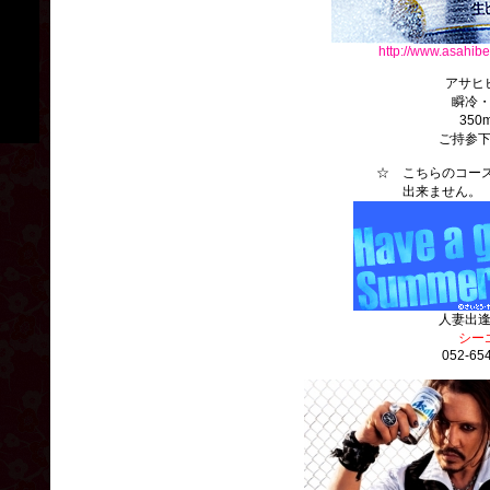
http://www.asahibe
アサヒ
瞬冷
350
ご持参
☆ こちらのコースは
出来ません
人妻出
シー
052-65