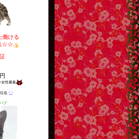
上働ける
集☆☆
証
0円
い女性募集
歳位迄
パブ