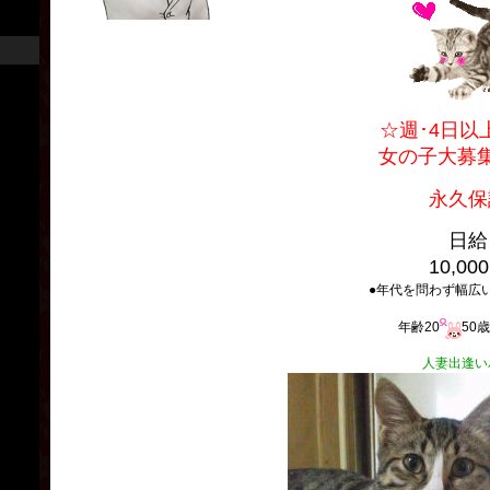
☆週･4日以
女の子大募
永久保
日給
10,00
●年代を問わず幅広
年齢20
50
人妻出逢い