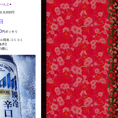
.いべんと●
 8,000円
日
0
円ポッキリ
ル指名.コミコミ
条件】
の際に