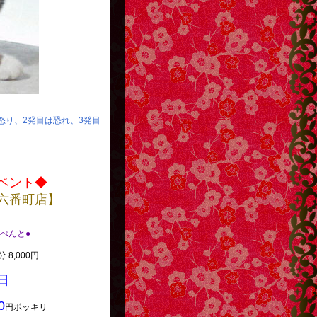
は怒り、2発目は恐れ、3発目
ベント◆
六番町店】
.いべんと●
 8,000円
日
0
円ポッキリ