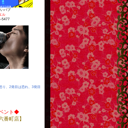
逢いパブ
エル
4-5477
http://g13.hudson.co.jp/
は怒り、2発目は恐れ、3発目
ベント◆
六番町店】