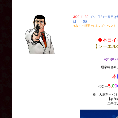
3/22 11:32
ゴルゴ13 (一発目
は・・愛)
●水・木曜日のゴルゴイベント
◆本日イ
【シーエル
●golgo
通常料金40分
本
5,
0
0
40分⇒
※ 入場料＋パネ
【参加
ご来店