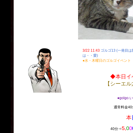
3/22 11:43
ゴルゴ13 (一発目
は・・愛)
●水・木曜日のゴルゴイベント
◆本日イ
【シーエル
●golgo
通常料金40分
本
5,
0
0
40分⇒