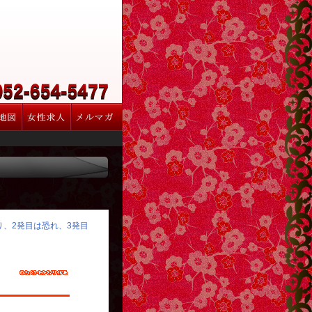
怒り、2発目は恐れ、3発目