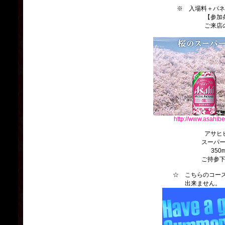
※ 入場料＋パネ
【参加
ご来店
http://www.asahibe
アサヒ
スーパ
350
ご持参
☆ こちらのコースは
出来ません