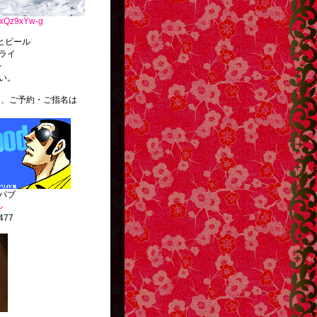
L3xQz9xYw-g
ール
ライ
を
い。
ご予約・ご指名は
。
パブ
ル
477
http://g13.hudson.co.jp/