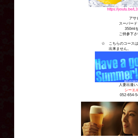
https://youtu.be/
アサヒビ
スーパード
350ml
ご持参下さ
☆ こちらのコースは、
出来ません
人妻出逢い
シーエ
052-654-5