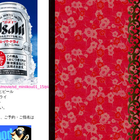
ts/movie/sd_miniikou01_15/player/index.php
ール
ライ
を
い。
ご予約・ご指名は
。