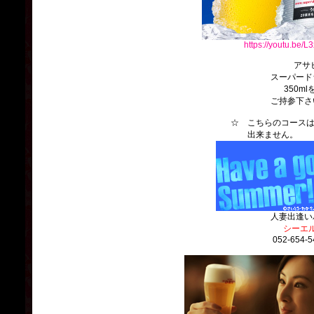
https://youtu.be/
アサヒビ
スーパード
350ml
ご持参下さ
☆ こちらのコースは、
出来ません
人妻出逢い
シーエ
052-654-5