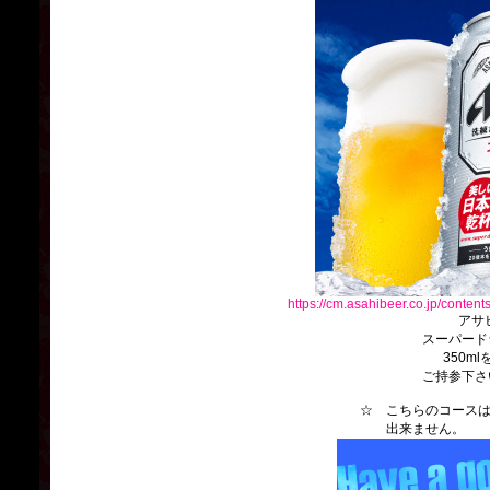
https://cm.asahibeer.co.jp/conten
アサヒビ
スーパード
350ml
ご持参下さ
☆ こちらのコースは、
出来ません