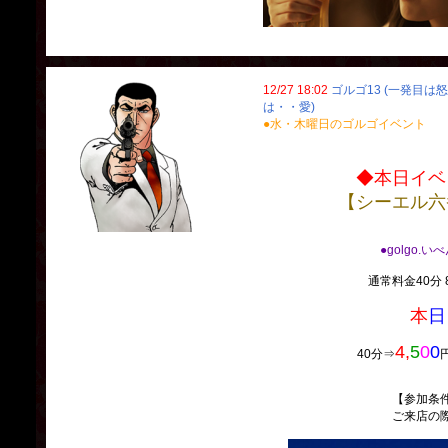
12/27 18:02
ゴルゴ13 (一発目は
は・・愛)
●水・木曜日のゴルゴイベント
◆本日イベ
【シーエル六
●golgo.い
通常料金40分 8
本
日
4,
5
0
0
40分⇒
【参加条
ご来店の