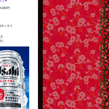
べんと●
,000円
円ポッキリ
件】
際に