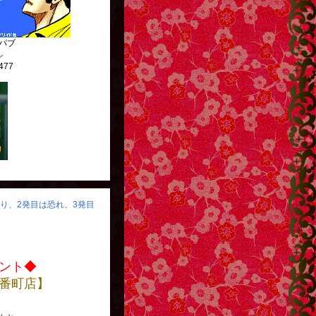
パブ
ル
477
http://g13.hudson.co.jp/
怒り、2発目は恐れ、3発目
ント◆
番町店】