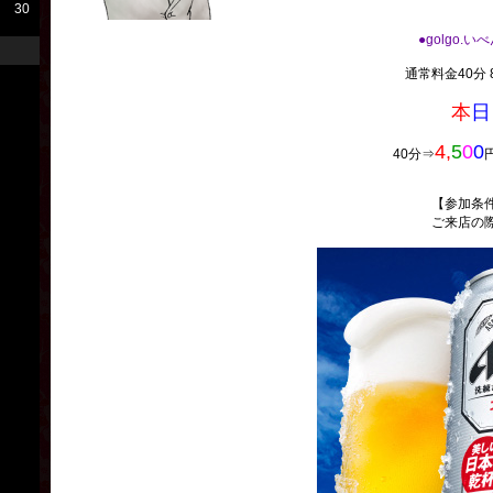
30
●golgo.い
通常料金40分 8
本
日
4,
5
0
0
40分⇒
【参加条
ご来店の