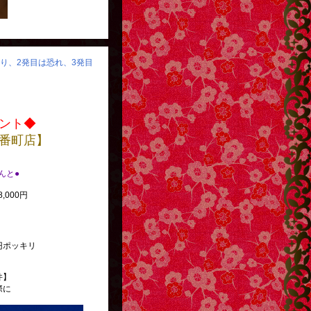
怒り、2発目は恐れ、3発目
ント◆
番町店】
べんと●
,000円
円ポッキリ
件】
際に