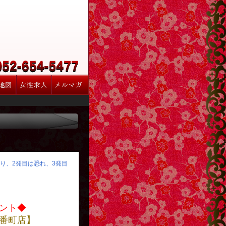
怒り、2発目は恐れ、3発目
ント◆
番町店】