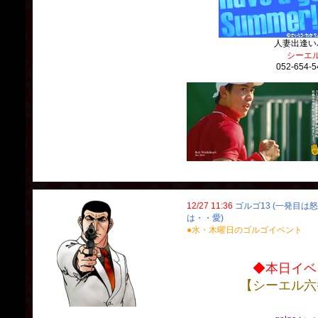
人妻出逢い
シーエ
052-654-5
12/27 11:36
ゴルゴ13 (一発目は
は・・愛)
●水・木曜日のゴルゴイベント
◆本日イベ
【シーエル六