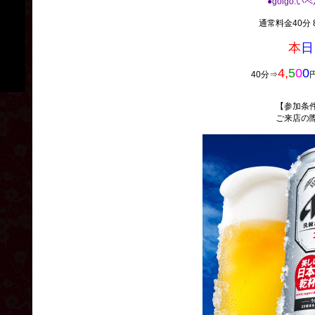
●golgo.い
通常料金40分 8
本
日
4,
5
0
0
40分⇒
【参加条
ご来店の