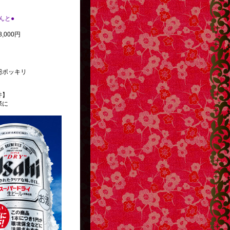
べんと●
,000円
円ポッキリ
件】
際に