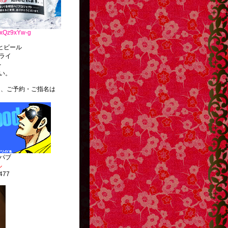
L3xQz9xYw-g
ール
ライ
を
い。
ご予約・ご指名は
。
パブ
ル
477
http://g13.hudson.co.jp/