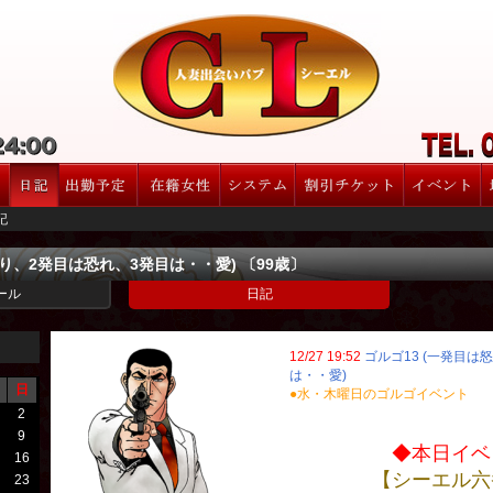
記
怒り、2発目は恐れ、3発目は・・愛) 〔99歳〕
ール
日記
12/27 19:52
ゴルゴ13 (一発目は
は・・愛)
日
●水・木曜日のゴルゴイベント
2
9
◆本日イベ
16
【シーエル六
23