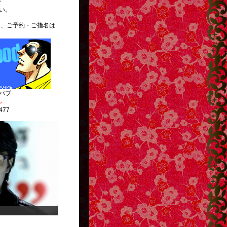
を
い。
ご予約・ご指名は
。
パブ
ル
477
http://g13.hudson.co.jp/