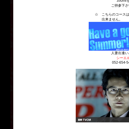
350ml
ご持参下さ
☆ こちらのコースは、
出来ません
人妻出逢い
シーエ
052-654-5