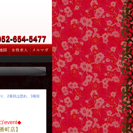
怒り、2発目は恐れ、3発目
event◆
番町店】