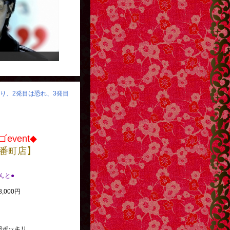
怒り、2発目は恐れ、3発目
event◆
番町店】
べんと●
,000円
円ポッキリ