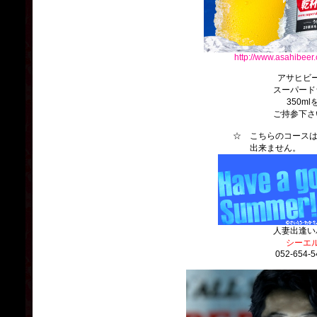
http://www.asahibeer.
アサヒビ
スーパード
350ml
ご持参下さ
☆ こちらのコースは、
出来ません
人妻出逢い
シーエ
052-654-5