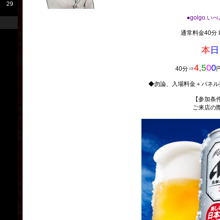
29
●golgo.い
通常料金40分 8
本
日
4,
5
0
0
40分⇒
◆勿論、入場料金＋パネル
【参加条
ご来店の