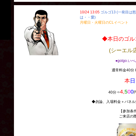
10/24 13:05
ゴルゴ13 (一発目は
は・・愛)
月曜日・火曜日のCLイベント
◆本日のゴルゴ
(シーエル
●golgo.い
通常料金40分 8
本
日
4,
5
0
0
40分⇒
◆勿論、入場料金＋パネル
【参加条
ご来店の