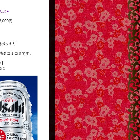
べんと●
,000円
円ポッキリ
指名コミコミです。
件】
際に