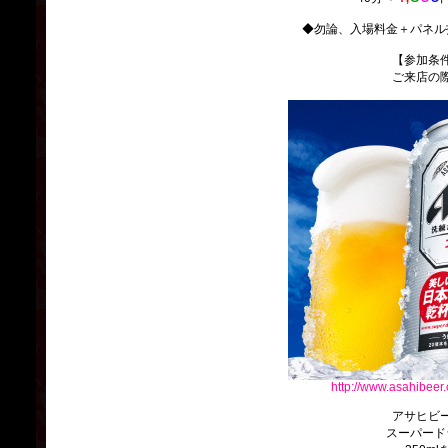
◆勿論、入場料金＋パネル
【参加条
ご来店の
http://www.asahibeer.
アサヒビ
スーパード