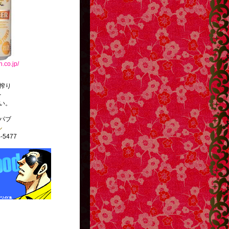
n.co.jp/
搾り
を
い。
パブ
ル
-5477
http://g13.hudson.co.jp/