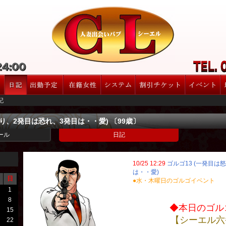
記
怒り、2発目は恐れ、3発目は・・愛) 〔99歳〕
ール
日記
10/25 12:29
ゴルゴ13 (一発目は
は・・愛)
日
●水・木曜日のゴルゴイベント
1
8
◆本日のゴルゴ
15
【シーエル六
22