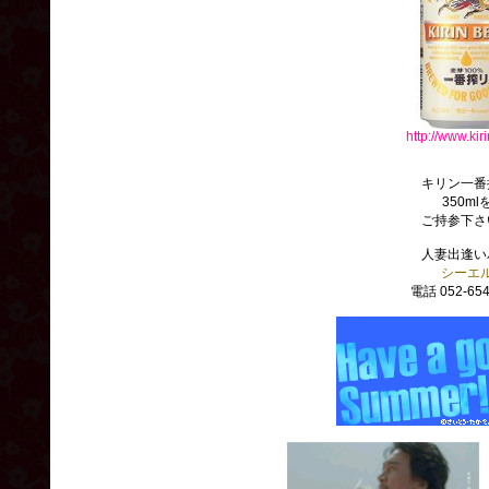
http://www.kiri
キリン一番
350ml
ご持参下さ
人妻出逢い
シーエ
電話
052-654