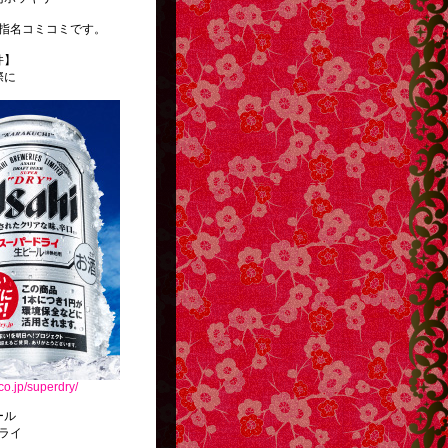
指名コミコミです。
件】
際に
co.jp/superdry/
ール
ライ