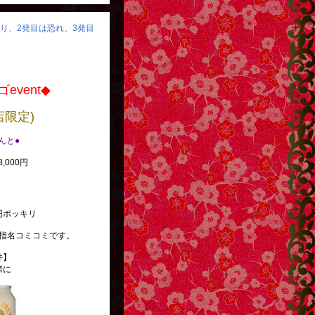
怒り、2発目は恐れ、3発目
event◆
店限定)
べんと●
,000円
円ポッキリ
指名コミコミです。
件】
際に