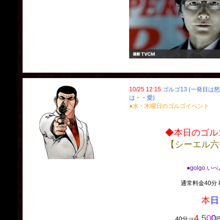
10/25 12:15
ゴルゴ13 (一発目は
は・・愛)
●水・木曜日のゴルゴイベント
◆本日のゴルゴ
【シーエル六
●golgo.い
通常料金40分 8
本
日
4,
5
0
0
40分⇒