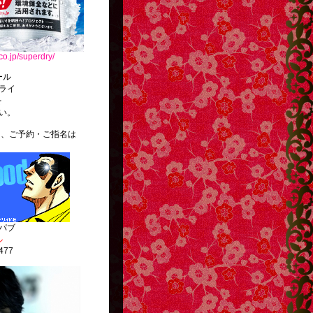
co.jp/superdry/
ール
ライ
を
い。
ご予約・ご指名は
。
パブ
ル
477
http://g13.hudson.co.jp/