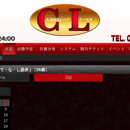
記
て・な・し提供 ) 〔39歳〕
ール
日記
日
3
10
17
24